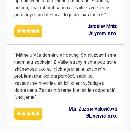
spoľahlivého a stabilného partnera tu. Stabilita,
ochota, znalosť, dobrá cena a rýchle vyriešenie
prípadných problémov - to je pre nás Inet.sk."
Jaroslav Mráz
Allycom, s.r.o.
"Máme u Vás doménu a hosting. So službami sme
nadmieru spokojní. Z Vašej strany máme pozitívne
skúsenosti ako sú: rýchle jednanie, znalosť v
problematike, ochota pomôcť, stabilita,
zavádzanie noviniek, ak ich klient vyžaduje a
dobrá cena. Za nás môžeme Inet.sk len odporučiť.
Ďakujeme."
Mgr. Zuzana Valovičová
BL servis, s.r.o.