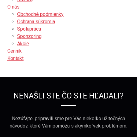
O nás
Obchodné podmienky
Ochrana súkromia
Spolupráca
Sponzoring
Akcie
Cenník
Kontakt
NENAŠLI STE ČO STE HĽADALI?
Nezúfajte, pripravili sme pre Vás niekoľko užitočných
návodov, ktoré Vám pomôžu s akýmkoľvek problémom.