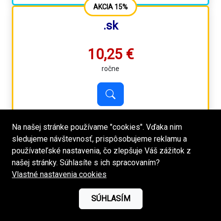
AKCIA 15%
.sk
10,25 €
ročne
Na našej stránke používame "cookies". Vďaka nim
sledujeme návštevnosť, prispôsobujeme reklamu a
používateľské nastavenia, čo zlepšuje Váš zážitok z
našej stránky. Súhlasíte s ich spracovaním?
ZMENIŤ WEBHOSTING SA OPLATÍ
Vlastné nastavenia cookies
Ak sa rozhodnete prejsť ku nám, získate 2 roky
SÚHLASÍM
prevádzky webhostingu len za cenu 1 roka. Stačí
previesť doménu k nám a objednať k nej webhosting na 1