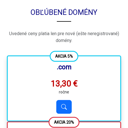
OBĽÚBENÉ DOMÉNY
Uvedené ceny platia len pre nové (ešte neregistrované)
domény.
AKCIA 5%
.com
13,30 €
ročne
AKCIA 20%