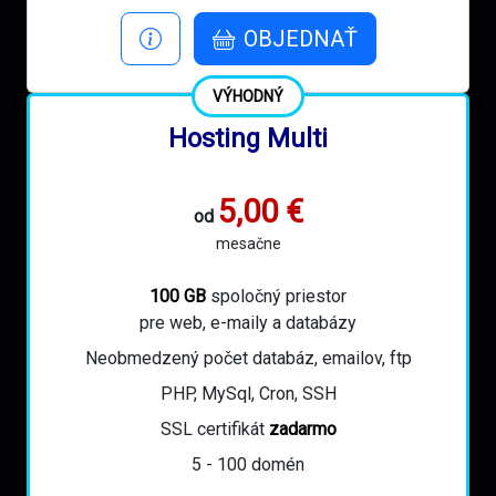
OBJEDNAŤ
VÝHODNÝ
Hosting Multi
5,00 €
od
mesačne
100 GB
spoločný priestor
pre web, e-maily a databázy
Neobmedzený počet databáz, emailov, ftp
PHP, MySql, Cron, SSH
SSL certifikát
zadarmo
5 - 100 domén