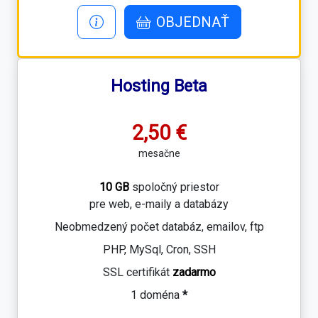
OBJEDNAŤ
Hosting Beta
2,50 €
mesačne
10 GB
spoločný priestor
pre web, e-maily a databázy
Neobmedzený počet databáz, emailov, ftp
PHP, MySql, Cron, SSH
SSL certifikát
zadarmo
1 doména
*