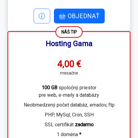
OBJEDNAŤ
NÁŠ TIP
Hosting Gama
4,00 €
mesačne
100 GB
spoločný priestor
pre web, e-maily a databázy
Neobmedzený počet databáz, emailov, ftp
PHP, MySql, Cron, SSH
SSL certifikát
zadarmo
1 doména
*