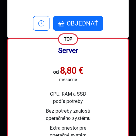
OBJEDNAŤ
TOP
Server
8,80 €
od
mesačne
CPU, RAM a SSD
podľa potreby
Bez potreby znalosti
operačného systému
Extra priestor pre
operačný systém