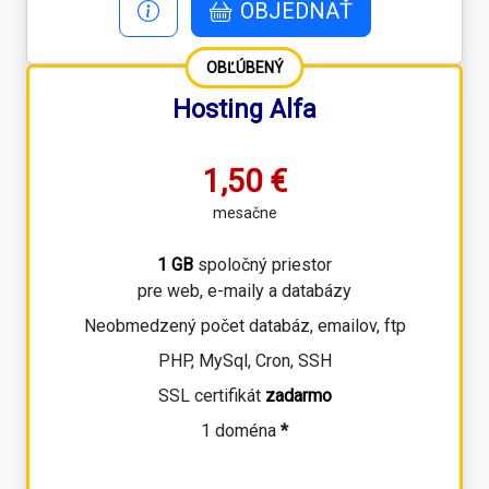
OBJEDNAŤ
OBĽÚBENÝ
Hosting Alfa
1,50 €
mesačne
1 GB
spoločný priestor
pre web, e-maily a databázy
Neobmedzený počet databáz, emailov, ftp
PHP, MySql, Cron, SSH
SSL certifikát
zadarmo
1 doména
*