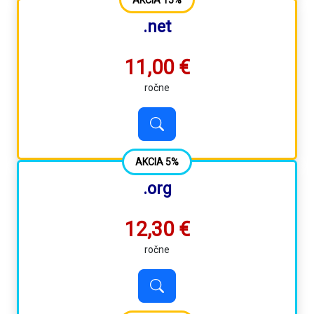
AKCIA 15%
.net
11,00 €
ročne
AKCIA 5%
.org
12,30 €
ročne