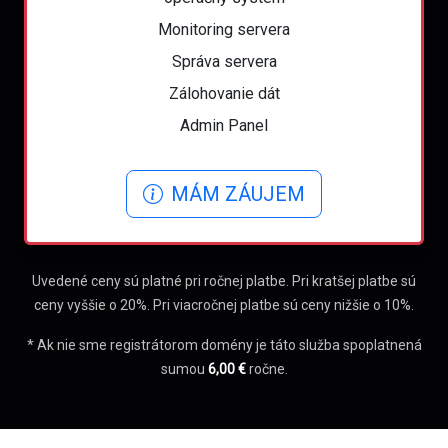
Monitoring servera
Správa servera
Zálohovanie dát
Admin Panel
MÁM ZÁUJEM
Uvedené ceny sú platné pri ročnej platbe. Pri kratšej platbe sú
ceny vyššie o 20%. Pri viacročnej platbe sú ceny nižšie o 10%.
* Ak nie sme registrátorom domény je táto služba spoplatnená
sumou
6,00 €
ročne.