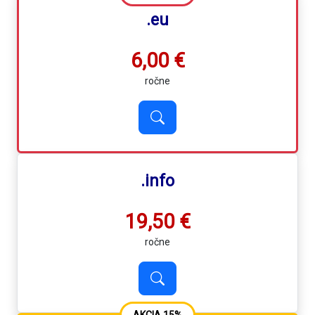
.eu
6,00 €
ročne
.info
19,50 €
ročne