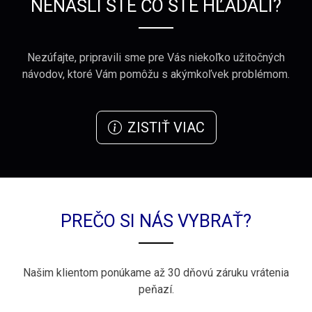
NENAŠLI STE ČO STE HĽADALI?
Nezúfajte, pripravili sme pre Vás niekoľko užitočných
návodov, ktoré Vám pomôžu s akýmkoľvek problémom.
ZISTIŤ VIAC
PREČO SI NÁS VYBRAŤ?
Našim klientom ponúkame až 30 dňovú záruku vrátenia
peňazí.