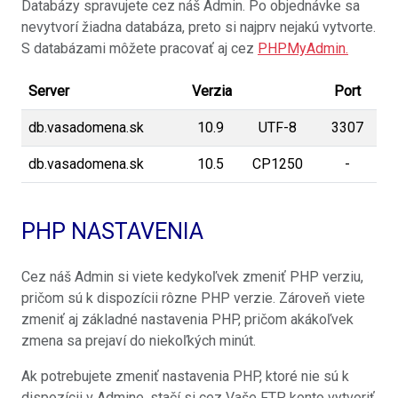
Databázy spravujete cez náš Admin. Po objednávke sa
nevytvorí žiadna databáza, preto si najprv nejakú vytvorte.
S databázami môžete pracovať aj cez
PHPMyAdmin.
Server
Verzia
Port
db.vasadomena.sk
10.9
UTF-8
3307
db.vasadomena.sk
10.5
CP1250
-
PHP NASTAVENIA
Cez náš Admin si viete kedykoľvek zmeniť PHP verziu,
pričom sú k dispozícii rôzne PHP verzie. Zároveň viete
zmeniť aj základné nastavenia PHP, pričom akákoľvek
zmena sa prejaví do niekoľkých minút.
Ak potrebujete zmeniť nastavenia PHP, ktoré nie sú k
dispozícii v Admine, stačí si cez Vaše FTP konto vytvoriť