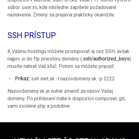
súbor .user.ini, kde následne zapíšete požadované
nastavenia. Zmeny sa prejavia prakticky okamžite.
SSH PRÍSTUP
K Vášmu hostingu môžete pristupovať aj cez SSH, avšak
najprv si do ftp priestoru domény (
.ssh/authorized_keys
)
musíte nahrať Váš kľúč. Potom sa môžete pripojiť.
Príkaz:
ssh inet.sk -l nazovdomeny.sk -p 2222
Nazovdomeny.sk je nutné zmeniť za názov Vašej
domény. Po prihlásení máte k dispozícii composer, git,
vami zvolené php a podobne.