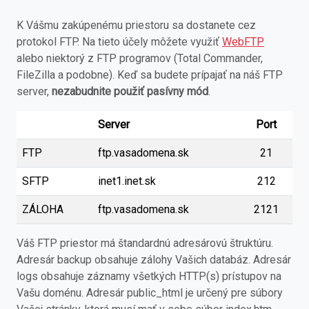
K Vášmu zakúpenému priestoru sa dostanete cez
protokol FTP. Na tieto účely môžete využiť
WebFTP
alebo niektorý z FTP programov (Total Commander,
FileZilla a podobne). Keď sa budete prípajať na náš FTP
server,
nezabudnite použiť pasívny mód
.
Server
Port
FTP
ftp.vasadomena.sk
21
SFTP
inet1.inet.sk
212
ZÁLOHA
ftp.vasadomena.sk
2121
Váš FTP priestor má štandardnú adresárovú štruktúru.
Adresár backup obsahuje zálohy Vašich databáz. Adresár
logs obsahuje záznamy všetkých HTTP(s) prístupov na
Vašu doménu. Adresár public_html je určený pre súbory