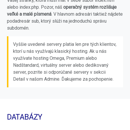
Vašej stránky, ktorá musí mať v sebe súbor index.htm
alebo index.php. Pozor, náš
operačný systém rozlišuje
veľké a malé písmená
. V hlavnom adresári taktiež nájdete
podadresár sub, ktorý slúži na jednoduchú správu
subdomén.
Vyššie uvedené servery platia len pre tých klientov,
ktorí u nás využívajú klasický hosting. Ak u nás
využívate hosting Omega, Premium alebo
Nadštandard, virtuálny server alebo dedikovaný
server, pozrite si odporúčané servery v sekcii
Detail v našom Admine. Ďakujeme za pochopenie.
DATABÁZY