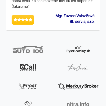
dobrá cena. Za nás môžeme Inet.sk len odporučiť.
Ďakujeme."
Mgr. Zuzana Valovičová
BL servis, s.r.o.