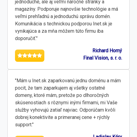
jednoduché, ale aj veľmi náročné stránky a
magazíny. Podporuje najnovšie technológie a má
veľmi prehľadnú a jednoduchú správu domén.
Komunikácia s technickou podporou Inet.sk je
vynikajúca a za mňa môžem túto firmu iba
doporučiť."
Richard Horný
Final Vision, s. r. o.
"Mám u Inet.sk zaparkovanú jednu doménu a mám
pocit, že tam zaparkujem aj všetky ostatné
domeny, ktoré mám, pretože po dlhoročných
skúsenostiach s rôznymi inými firmami, mi Vaše
služby vyhovujú zatiaľ najviac. Odporúčam kvôli
dobrej konektivite a primeranej cene + rýchly
support."
Ladislav Kéry