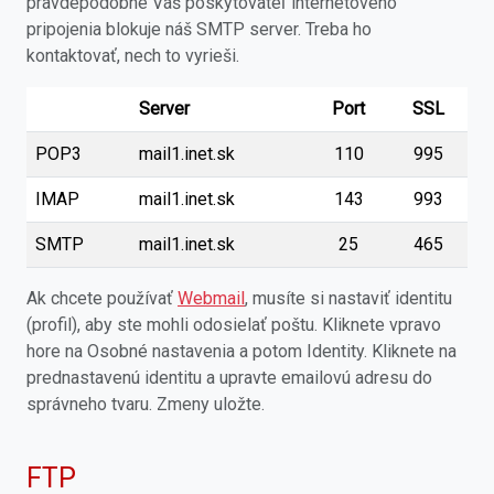
pravdepodobne Váš poskytovateľ internetového
pripojenia blokuje náš SMTP server. Treba ho
kontaktovať, nech to vyrieši.
Server
Port
SSL
POP3
mail1.inet.sk
110
995
IMAP
mail1.inet.sk
143
993
SMTP
mail1.inet.sk
25
465
Ak chcete používať
Webmail
, musíte si nastaviť identitu
(profil), aby ste mohli odosielať poštu. Kliknete vpravo
hore na Osobné nastavenia a potom Identity. Kliknete na
prednastavenú identitu a upravte emailovú adresu do
správneho tvaru. Zmeny uložte.
FTP