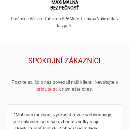
MAXIMÁLNA
BEZPEČNOSŤ
Chránime Vás pred útokmi i SPAMom. U nás sú Vaše dáta v
bezpečí.
SPOKOJNÍ ZÁKAZNÍCI
Pozrite sa, čo o nás povedali naši klienti. Neváhajte a
pridajte sa
k nám ešte dnes.
"Mal som možnosť vyskúšať rôzne webhostingy,
ale nakoniec som sa rozhodol všetky moje
stránky zveriť Inet.sk. Webhosting zvláda