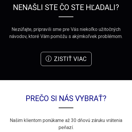
NENAŠLI STE ČO STE HĽADALI?
Nezúfajte, pripravili sme pre Vás niekoľko užitočných
návodov, ktoré Vám pomôžu s akýmkoľvek problémom.
ZISTIŤ VIAC
PREČO SI NÁS VYBRAŤ?
Našim klientom ponúkame až 30 dňovú záruku vrátenia
peňazí.