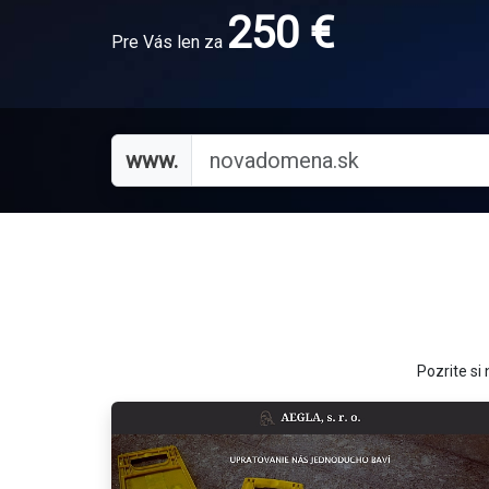
250 €
Pre Vás len za
www.
Pozrite si