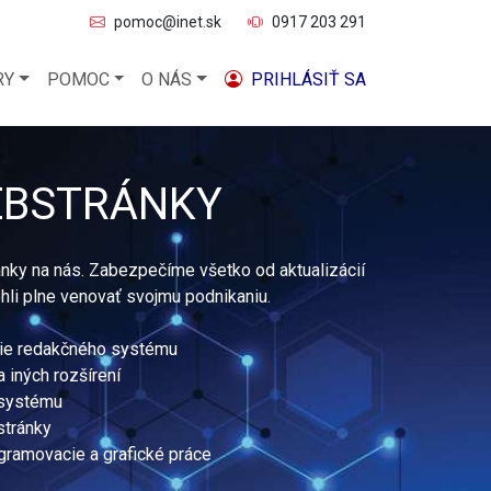
pomoc@inet.sk
0917 203 291
RY
POMOC
O NÁS
PRIHLÁSIŤ SA
EBSTRÁNKY
nky na nás. Zabezpečíme všetko od aktualizácií
li plne venovať svojmu podnikaniu.
nie redakčného systému
a iných rozšírení
 systému
stránky
gramovacie a grafické práce