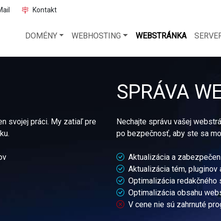
ail
Kontakt
DOMÉNY
WEBHOSTING
WEBSTRÁNKA
SERVE
SPRÁVA W
n svojej práci. My zatiaľ pre
Nechajte správu vašej webstrá
ku.
po bezpečnosť, aby ste sa moh
ov
Aktualizácia a zabezpeče
Aktualizácia tém, pluginov 
Optimalizácia redakčného
Optimalizácia obsahu web
V cene nie sú zahrnuté pro