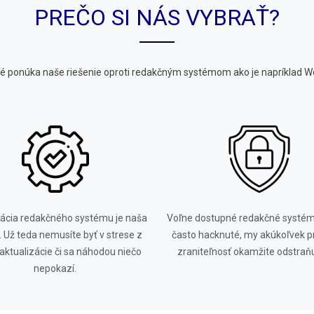
PREČO SI NÁS VYBRAŤ?
toré ponúka naše riešenie oproti redakčným systémom ako je napríklad W
zácia redakčného systému je naša
Voľne dostupné redakčné systém
. Už teda nemusíte byť v strese z
často hacknuté, my akúkoľvek p
aktualizácie či sa náhodou niečo
zraniteľnosť okamžite odstraň
nepokazí.