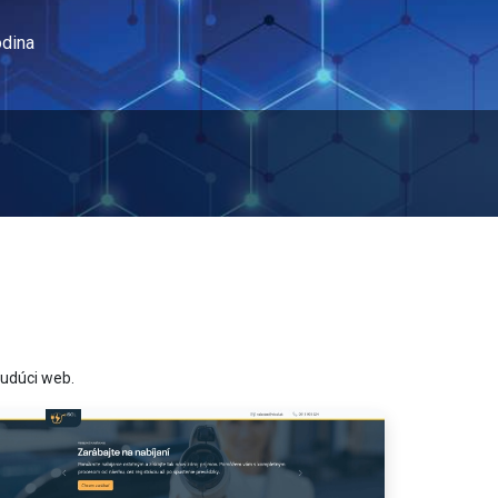
odina
budúci web.