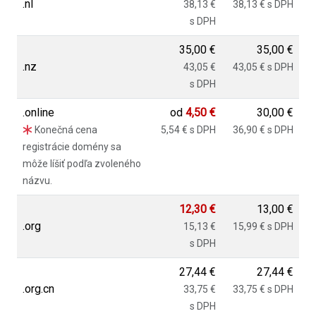
.nl
38,13 €
38,13 € s DPH
s DPH
35,00 €
35,00 €
.nz
43,05 €
43,05 € s DPH
s DPH
.online
od
4,50 €
30,00 €
Konečná cena
5,54 € s DPH
36,90 € s DPH
registrácie domény sa
môže líšiť podľa zvoleného
názvu.
12,30 €
13,00 €
.org
15,13 €
15,99 € s DPH
s DPH
27,44 €
27,44 €
.org.cn
33,75 €
33,75 € s DPH
s DPH