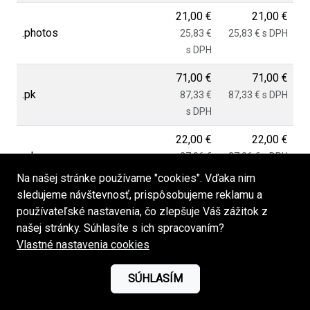
21,00 €
21,00 €
.photos
25,83 €
25,83 € s DPH
s DPH
71,00 €
71,00 €
.pk
87,33 €
87,33 € s DPH
s DPH
22,00 €
22,00 €
.pl
27,06 €
27,06 € s DPH
s DPH
Na našej stránke používame "cookies". Vďaka nim
sledujeme návštevnosť, prispôsobujeme reklamu a
42,00 €
42,00 €
používateľské nastavenia, čo zlepšuje Váš zážitok z
.plumbing
51,66 €
51,66 € s DPH
našej stránky. Súhlasíte s ich spracovaním?
s DPH
Vlastné nastavenia cookies
25,00 €
25,00 €
SÚHLASÍM
.press
30,75 €
30,75 € s DPH
s DPH