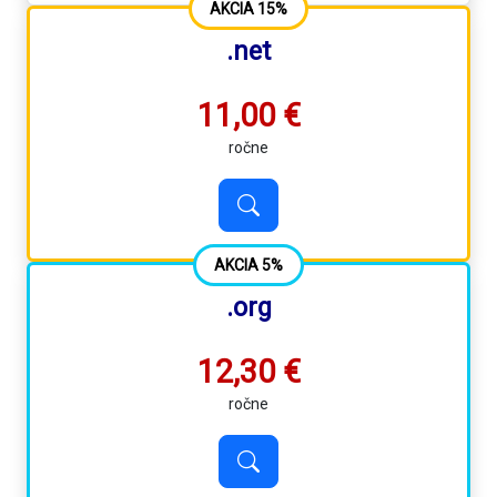
AKCIA 15%
.net
11,00 €
ročne
AKCIA 5%
.org
12,30 €
ročne