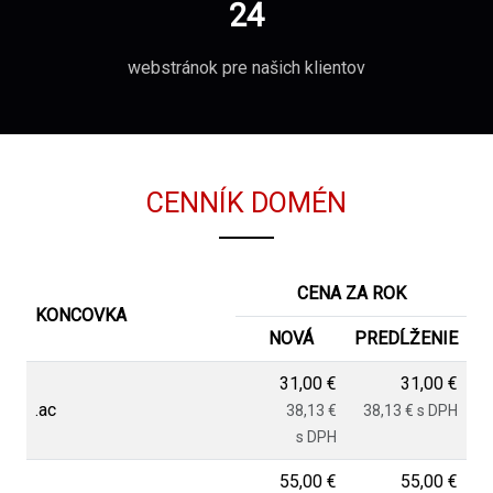
24
webstránok pre našich klientov
CENNÍK DOMÉN
CENA ZA ROK
KONCOVKA
NOVÁ
PREDĹŽENIE
31,00 €
31,00 €
.ac
38,13 €
38,13 € s DPH
s DPH
55,00 €
55,00 €