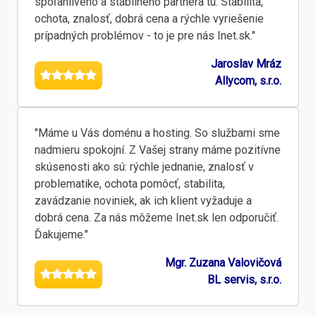
spoľahlivého a stabilného partnera tu. Stabilita,
ochota, znalosť, dobrá cena a rýchle vyriešenie
prípadných problémov - to je pre nás Inet.sk."
Jaroslav Mráz
Allycom, s.r.o.
"Máme u Vás doménu a hosting. So službami sme
nadmieru spokojní. Z Vašej strany máme pozitívne
skúsenosti ako sú: rýchle jednanie, znalosť v
problematike, ochota pomôcť, stabilita,
zavádzanie noviniek, ak ich klient vyžaduje a
dobrá cena. Za nás môžeme Inet.sk len odporučiť.
Ďakujeme."
Mgr. Zuzana Valovičová
BL servis, s.r.o.