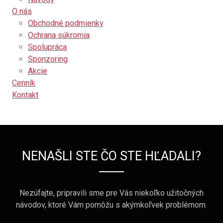
O nás
Obchodné podmienky
Ochrana súkromia
Spolupráca
Sponzoring
Akcie
Cenník
Kontakt
NENAŠLI STE ČO STE HĽADALI?
Nezúfajte, pripravili sme pre Vás niekoľko užitočných
návodov, ktoré Vám pomôžu s akýmkoľvek problémom.